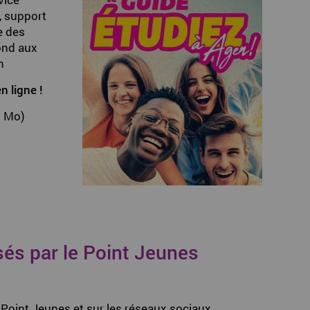
, support
e des
pond aux
n
n ligne !
1 Mo)
sés par le Point Jeunes
 Point Jeunes et sur les réseaux sociaux