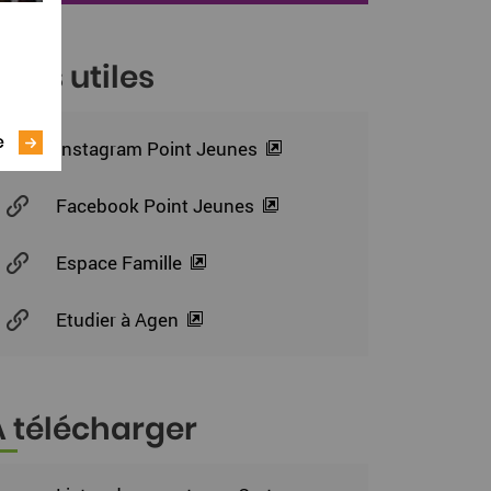
iens utiles
e
Instagram Point Jeunes
Facebook Point Jeunes
Espace Famille
Etudier à Agen
À télécharger