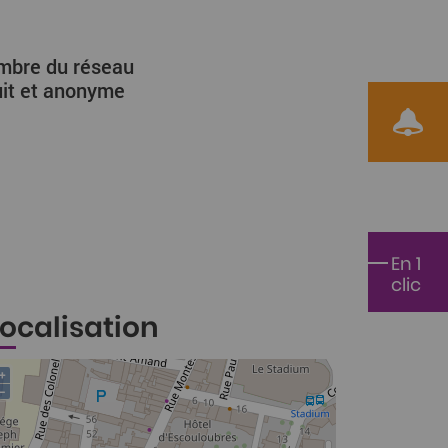
embre du réseau
uit et anonyme
Voir le F
En 1
clic
Localisation
+
−