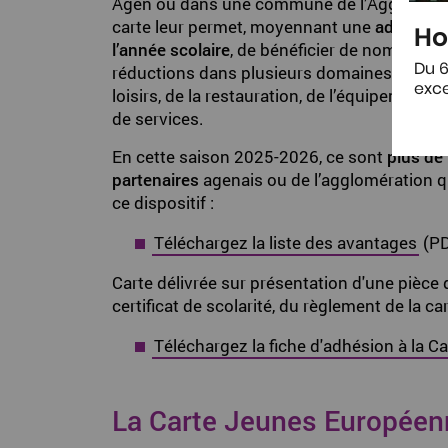
Agen ou dans une commune de l’Agglomérat
carte leur permet, moyennant une
adhésion 
Ho
l’année scolaire
, de bénéficier de nombreux
Du 6
réductions dans plusieurs domaines culturel
exce
loisirs, de la restauration, de l’équipement, d
de services.
En cette saison 2025-2026, ce sont
plus de
partenaires
agenais ou de l’agglomération q
ce dispositif :
Téléchargez la liste des avantages
(PD
Carte délivrée sur présentation d'une pièce d’
certificat de scolarité, du règlement de la c
Téléchargez la fiche d'adhésion à la C
La Carte Jeunes Européen