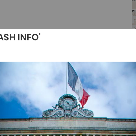
ASH INFO'
s
ou scolarisés sur