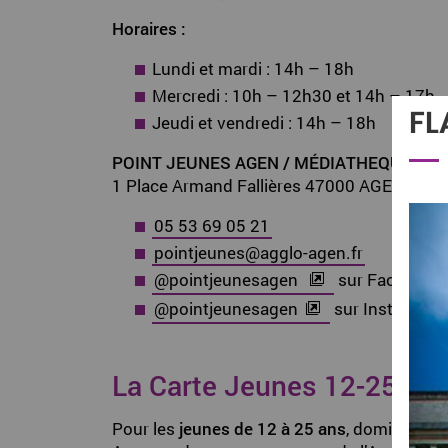
Horaires :
Lundi et mardi : 14h – 18h
Mercredi : 10h – 12h30 et 14h – 17h
FL
Jeudi et vendredi : 14h – 18h
POINT JEUNES AGEN / MÉDIATHEQUE
1 Place Armand Fallières 47000 AGEN
05 53 69 05 21
pointjeunes
@
agglo-agen
.
fr
@pointjeunesagen
sur Facebook
@pointjeunesagen
sur Instagram
La Carte Jeunes 12-25 an
Pour les
jeunes de 12 à 25 ans
, domiciliés 