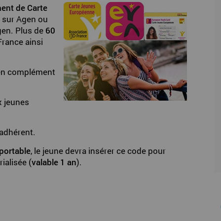
ent de Carte
s sur Agen ou
en. Plus de
60
France ainsi
 en complément
x jeunes
 adhérent.
 portable
, le jeune devra insérer ce code pour
ialisée (
valable 1 an
).