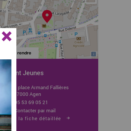
×
S'y rendre
i
Point Jeunes
1 place Armand Fallières
47000 Agen
05 53 69 05 21
Contacter par mail
Voir la fiche détaillée