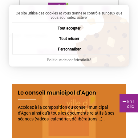
Ce site utilise des cookies et vous donne le contrôle sur ceux que
Recherche
Profil
Menu
vous souhaitez activer
Tout accepter
Accueil
Current:
Nous connaître
Tout refuser
Personnaliser
NOUS CONNAÎTRE
Politique de confidentialité
Le conseil municipal d'Agen
En 1
clic
Accédez à la composition du conseil municipal
d'Agen ainsi qu'à tous les documents relatifs à ses
séances (vidéos, calendrier, délibérations...) …