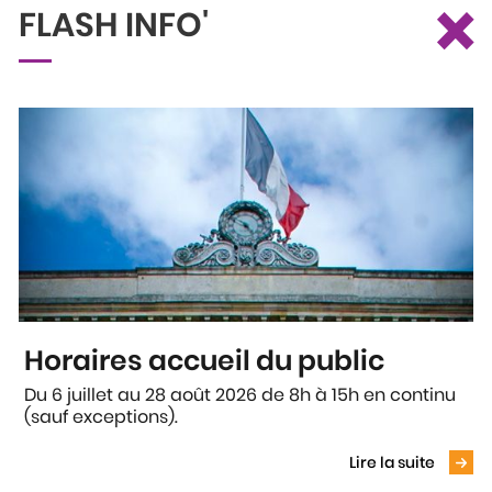
×
FLASH INFO'
Ce site utilise des cookies et vous donne le contrôle sur ceux que
Recherche
Profil
Menu
vous souhaitez activer
Tout accepter
Tout refuser
Personnaliser
Politique de confidentialité
Accueil
Nous connaître
Current:
Le budget
Horaires accueil du public
LE BUDGET
Du 6 juillet au 28 août 2026 de 8h à 15h en continu
Mise à disposition des données financières,
(sauf exceptions).
Voir le
élaboration et fonctionnement du budget de la Ville
d’Agen.
Lire la suite