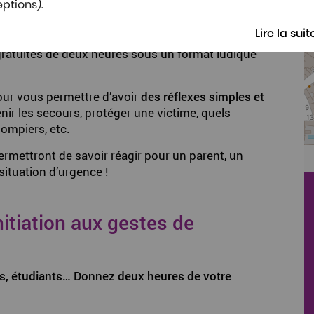
ptions).
tain ?
Lire la suit
 l’essentiel
des bons gestes à adopter en cas
 gratuites de deux heures sous un format ludique
ur vous permettre d’avoir
des réflexes simples et
ir les secours, protéger une victime, quels
pompiers, etc.
ermettront de savoir réagir pour un parent, un
ituation d’urgence !
nitiation aux gestes de
fs, étudiants… Donnez deux heures de votre