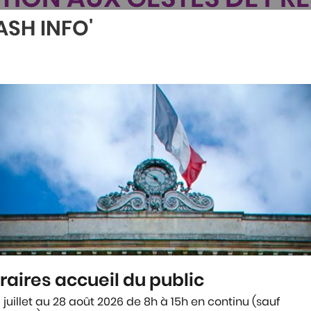
SECOURS
ASH INFO'
en s'engage en sensibilisant la population agenaise
s. Engagement de mandat n°23 : encourager les p
d’urgence par les citoyens.
 en cas d'urgences
raires accueil du public
 d’urgence sans savoir quoi faire ?
vir d’un défibrillateur ?
 juillet au 28 août 2026 de 8h à 15h en continu (sauf