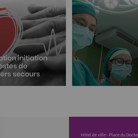
ption initiation
estes de
ers secours
-vous à une session
d'initiation de 2h pour vous
 d’apprendre les réflexes
t utiles pour sauver des
Hôtel de ville - Place du Doc