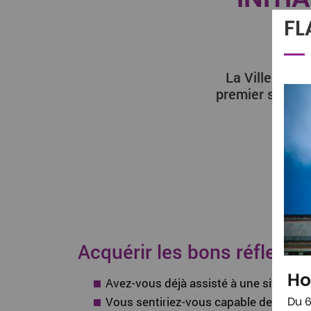
FL
La Ville d'Ag
premier secour
Acquérir les bons réflexes
Ho
Avez-vous déjà assisté à une situation
Vous sentiriez-vous capable de vous ser
Du 6