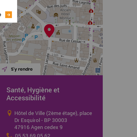
e
S'y rendre
i
Santé, Hygiène et
Accessibilité
Hôtel de Ville (2ème étage), place
Dr Esquirol - BP 30003
47916 Agen cedex 9
05 53 69 05 62