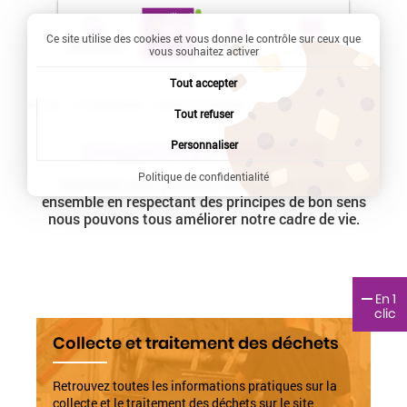
Ce site utilise des cookies et vous donne le contrôle sur ceux que
Recherche
Profil
Menu
vous souhaitez activer
Tout accepter
Accueil
Vie quotidienne
Current:
Collecte et propreté
Tout refuser
Personnaliser
COLLECTE ET PROPRETÉ
Politique de confidentialité
Ensemble nous pouvons changer les choses,
ensemble en respectant des principes de bon sens
nous pouvons tous améliorer notre cadre de vie.
En 1
clic
Collecte et traitement des déchets
Retrouvez toutes les informations pratiques sur la
collecte et le traitement des déchets sur le site