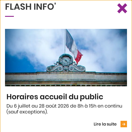
×
FLASH INFO'
Ce site utilise des cookies et vous donne le contrôle sur ceux que
Recherche
Profil
Menu
vous souhaitez activer
Tout accepter
Tout refuser
Personnaliser
Politique de confidentialité
Accueil
Current:
Connexion
Horaires accueil du public
CONNEXION
Du 6 juillet au 28 août 2026 de 8h à 15h en continu
(sauf exceptions).
Voir le
Entrez votre adresse email et votre mot de passe ici pour
accéder à l’espace privé
Lire la suite