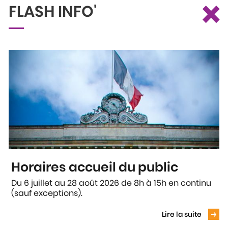
×
FLASH INFO'
Ce site utilise des cookies et vous donne le contrôle sur ceux que
Recherche
Profil
Menu
vous souhaitez activer
Tout accepter
Tout refuser
Personnaliser
Politique de confidentialité
Accueil
Current:
Crédits
Horaires accueil du public
CRÉDITS
Du 6 juillet au 28 août 2026 de 8h à 15h en continu
Crédits relatifs au site Internet officiel de la Ville
(sauf exceptions).
Voir le
d'Agen
Lire la suite