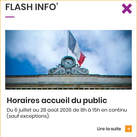
×
FLASH INFO'
Ce site utilise des cookies et vous donne le contrôle sur ceux que
Recherche
Profil
Menu
vous souhaitez activer
Tout accepter
LES ÉLUS DU CONSEIL
Tout refuser
MUNICIPAL D'AGEN
Personnaliser
Tous vos élus.
Politique de confidentialité
Voir le
Tableau des délégations (PDF / 1 Mo)
Horaires accueil du public
En 1
clic
39
Du 6 juillet au 28 août 2026 de 8h à 15h en continu
résultats
(sauf exceptions).
Lire la suite
Afficher plus de résultats