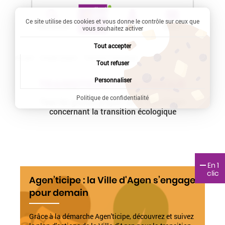
Ce site utilise des cookies et vous donne le contrôle sur ceux que
Recherche
Profil
Menu
vous souhaitez activer
Tout accepter
Accueil
Grands projets
Current:
Transition écologique
Tout refuser
Personnaliser
TRANSITION ÉCOLOGIQUE
Politique de confidentialité
Tous les grands projets de la Ville d'Agen
concernant la transition écologique
En 1
clic
Agen’ticipe : la Ville d'Agen s’engage
pour demain
Grâce à la démarche Agen'ticipe, découvrez et suivez