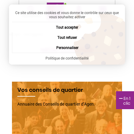
Ce site utilise des cookies et vous donne le contrôle sur ceux que
Recherche
Profil
Menu
vous souhaitez activer
Tout accepter
Accueil
Current:
Mon quartier
Tout refuser
Personnaliser
MON QUARTIER
Politique de confidentialité
Vos conseils de quartier
En 1
clic
Annuaire des Conseils de quartier d'Agen.