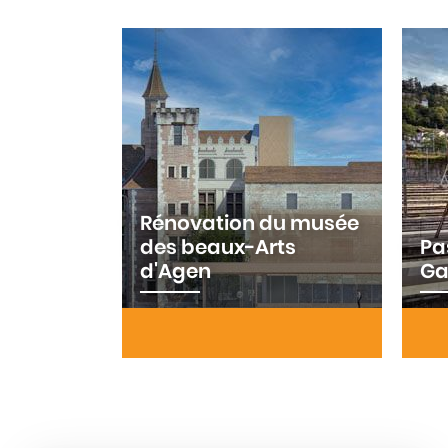
Rénovation du musée
des beaux-Arts
Pa
d'Agen
Ga
Réaménagement du musée des
Réa
Beaux-Arts d'Agen de mi-2026
pas
à fin 2028 : valoriser et
voie
moderniser cet espace culturel
un l
majeur afin de répondre aux
l'Er
nouveaux usages …
202