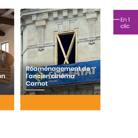
En 1
clic
Réaménagement de
en
l'ancien cinéma
Carnot
e
Requalification de l’ancien
orme
cinéma Carnot à Agen :
el et
préservation de la façade,
nouveaux commerces et
embellissement du centre-ville.
…