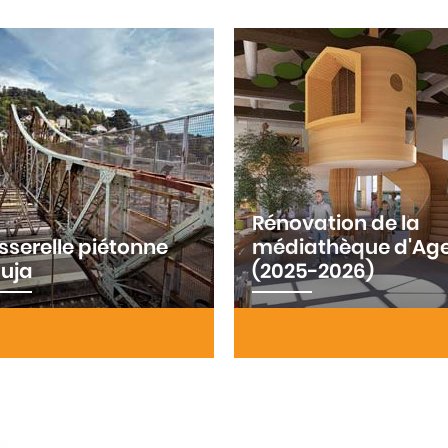
Rénovation de la
sserelle piétonne
médiathèque d'Ag
uja
(2025-2026)
ménagement de la
La médiathèque municipal
serelle Gauja enjambant la
Lacépède d'Agen se transf
 ferrée à Agen : reconstruire
en véritable tiers lieu cultur
ien piéton sécurisé entre
numérique.
mitage et le centre-ville pour
7 …