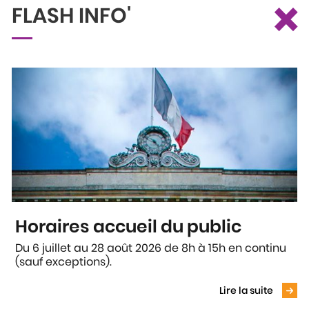
×
FLASH INFO'
Ce site utilise des cookies et vous donne le contrôle sur ceux que
Recherche
Profil
Menu
vous souhaitez activer
Tout accepter
Tout refuser
Personnaliser
Politique de confidentialité
Accueil
Grands projets
Horaires accueil du public
ANCIENNE ÉCOLE LANGEVIN : LA
Du 6 juillet au 28 août 2026 de 8h à 15h en continu
NOUVELLE ÉCOLE PAUL CHOLLET
(sauf exceptions).
Voir le
OUVERTE !
Lire la suite
Reconstruction du groupe scolaire Paul Langevin