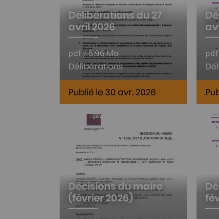
Délibérations du 27
Dé
avril 2026
av
pdf / 5,96 Mo
pdf
Délibérations
Dél
Publié le 30 avr. 2026
Pub
Décisions du maire
Dé
(février 2026)
fé