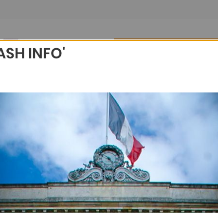
ASH INFO'
légations de
gnature aux agents
Délibérations du 29
 / 14,86 Mo
juin 2026
êtés du Maire
pdf / 13,49 Mo
égations de signature
le (agents)
Délibérations
lié le 03 juil. 2026
Publié le 02 juil. 2026