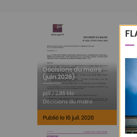
Afficher plus de résultats
FL
Dé
si
Décisions du maire
pdf
(juin 2026)
Arr
pdf / 2,85 Mo
Dél
Décisions du maire
Vil
Publié le 16 juil. 2026
Pub