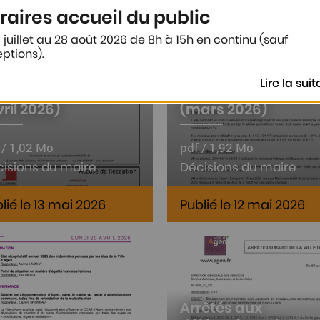
raires accueil du public
 juillet au 28 août 2026 de 8h à 15h en continu (sauf
ptions).
Lire la suit
cisions du maire
Décisions du maire
ril 2026)
(mars 2026)
 / 1,02 Mo
pdf / 1,92 Mo
isions du maire
Décisions du maire
lié le 13 mai 2026
Publié le 12 mai 2026
Arrêtés aux