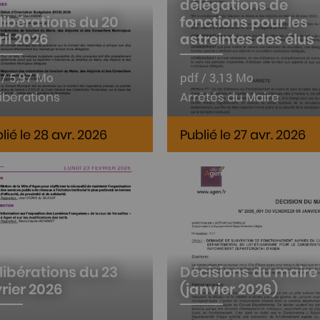
délégations de
libérations du 20
fonctions pour les
ril 2026
astreintes des élus
 / 5,97 Mo
pdf / 3,13 Mo
ibérations
Arrêtés du Maire
lié le 28 avr. 2026
Publié le 27 avr. 2026
libérations du 23
Décisions du maire
vrier 2026
(janvier 2026)