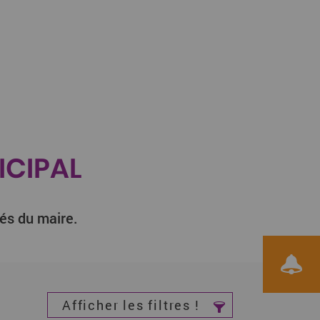
ICIPAL
tés du maire.
Voir le F
Afficher les filtres !