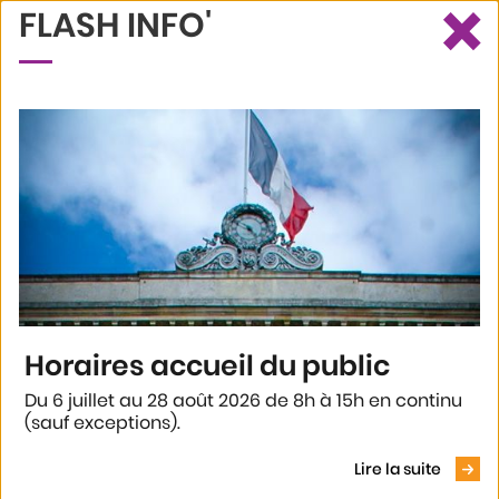
×
FLASH INFO'
Ce site utilise des cookies et vous donne le contrôle sur ceux que
Recherche
Profil
Menu
vous souhaitez activer
Tout accepter
Tout refuser
Personnaliser
Politique de confidentialité
Accueil
Annuaires
Annuaire des associations
C CREW RECORDS
Horaires accueil du public
C CREW RECORDS
Du 6 juillet au 28 août 2026 de 8h à 15h en continu
(sauf exceptions).
Voir le
Présentation
Lire la suite
Studio d'enregistrement et production et musicale