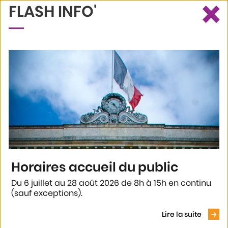
×
FLASH INFO'
Ce site utilise des cookies et vous donne le contrôle sur ceux que
Recherche
Profil
Menu
vous souhaitez activer
Tout accepter
Tout refuser
Personnaliser
Politique de confidentialité
Accueil
Annuaires
Annuaire des associations
Agen Padel Club
Horaires accueil du public
AGEN PADEL CLUB
Du 6 juillet au 28 août 2026 de 8h à 15h en continu
(sauf exceptions).
Voir le
Présentation
Lire la suite
Première association de Padel en Lot-&-Garonne : club, affilié