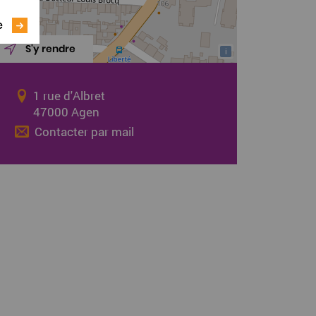
e
S'y rendre
i
1 rue d'Albret
47000 Agen
Contacter par mail