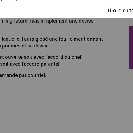
accompagnés de leur traduction et de la mention
Lire la suit
 ni signature mais simplement une devise
 laquelle il aura glosé une feuille mentionnant
es poèmes et sa devise.
t ouverte soit avec l'accord du chef
soit avec l'accord parental.
emande par courriel.