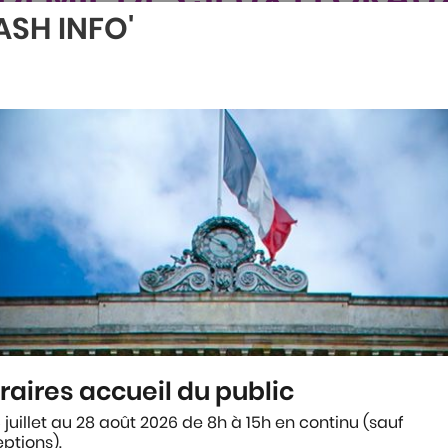
ASH INFO'
JASMIN D'ARGENT
ccitane et Francophone, récompensé par un
raires accueil du public
es en prose ou en vers (100 lignes max -police
 juillet au 28 août 2026 de 8h à 15h en continu (sauf
ptions).