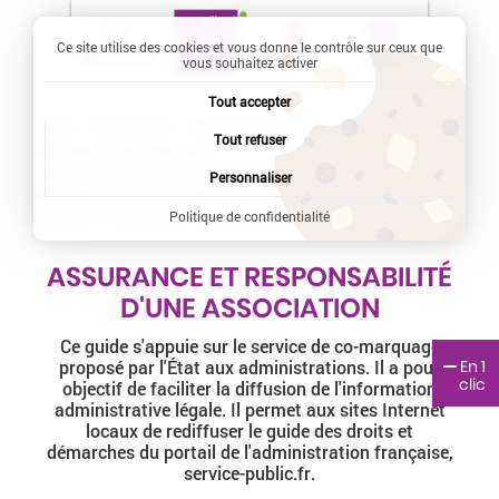
Ce site utilise des cookies et vous donne le contrôle sur ceux que
Recherche
Profil
Menu
vous souhaitez activer
Tout accepter
Accueil
Vie quotidienne
Effectuer une démarche
Tout refuser
Démarches en ligne particuliers
Current:
Guide des droits et démarches particuliers
Personnaliser
Associations, fondations et fonds de dotation
Politique de confidentialité
Assurance et responsabilité d'une association
ASSURANCE ET RESPONSABILITÉ
D'UNE ASSOCIATION
Ce guide s'appuie sur le service de co-marquage
En 1
proposé par l'État aux administrations. Il a pour
clic
objectif de faciliter la diffusion de l'information
administrative légale. Il permet aux sites Internet
locaux de rediffuser le guide des droits et
démarches du portail de l'administration française,
service-public.fr.