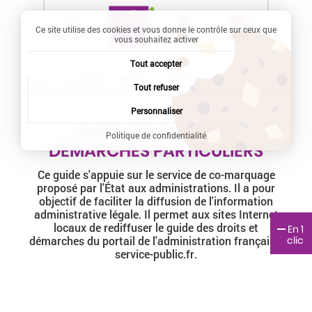
Ce site utilise des cookies et vous donne le contrôle sur ceux que
Recherche
Profil
Menu
vous souhaitez activer
Tout accepter
Accueil
Vie quotidienne
Effectuer une démarche
Tout refuser
Démarches en ligne particuliers
Current:
Guide des droits et démarches particuliers
Personnaliser
GUIDE DES DROITS ET
Politique de confidentialité
DÉMARCHES PARTICULIERS
Ce guide s'appuie sur le service de co-marquage
proposé par l'État aux administrations. Il a pour
objectif de faciliter la diffusion de l'information
administrative légale. Il permet aux sites Internet
locaux de rediffuser le guide des droits et
En 1
clic
démarches du portail de l'administration française,
service-public.fr.