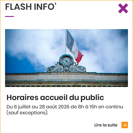
×
FLASH INFO'
Ce site utilise des cookies et vous donne le contrôle sur ceux que
Recherche
Profil
Menu
vous souhaitez activer
Tout accepter
Tout refuser
Personnaliser
Politique de confidentialité
Accueil
Annuaires
Annuaire générique
Office de tourisme Destination Agen
Horaires accueil du public
OFFICE DE TOURISME
Du 6 juillet au 28 août 2026 de 8h à 15h en continu
(sauf exceptions).
DESTINATION AGEN
Voir le
Lire la suite
Site internet