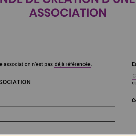
ASSOCIATION
re association n'est pas
déjà référencée
.
E
C
SOCIATION
c
C