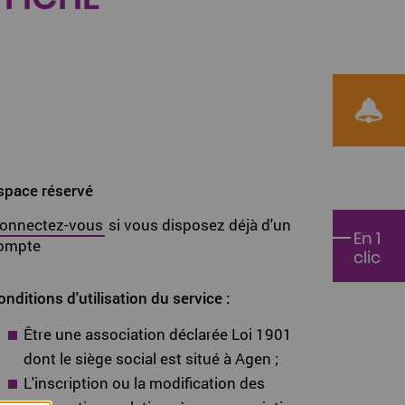
Voir le F
space réservé
onnectez-vous
si vous disposez déjà d'un
En 1
ompte
clic
onditions d'utilisation du service :
Être une association déclarée Loi 1901
dont le siège social est situé à Agen ;
L'inscription ou la modification des