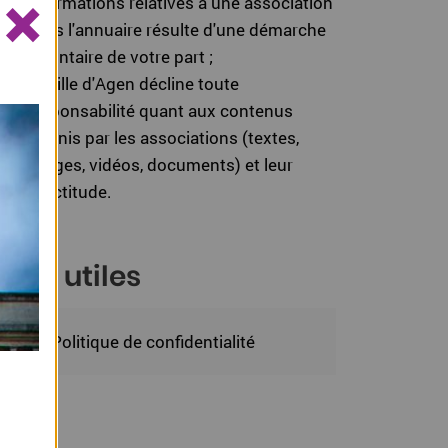
×
informations relatives à une association
dans l'annuaire résulte d'une démarche
volontaire de votre part ;
La ville d'Agen décline toute
responsabilité quant aux contenus
fournis par les associations (textes,
images, vidéos, documents) et leur
exactitude.
iens utiles
Politique de confidentialité