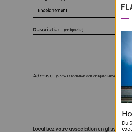
FL
Description
(obligatoire)
Adresse
(Votre association doit obligatoirement être si
Ho
Du 6
Localisez votre association en glissant le 
exce