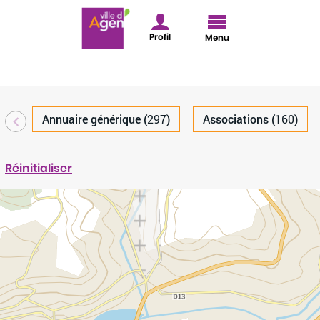
Profil
Menu
Type de contenu
Annuaire générique (
297
)
Associations (
160
)
cherche
Réinitialiser