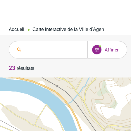
Accueil
page active :
Carte interactive de la Ville d'Agen
Carte interactive
Mot-clé
Affiner
ma re
23
résultats