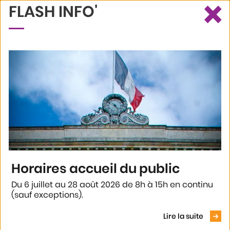
×
FLASH INFO'
Ce site utilise des cookies et vous donne le contrôle sur ceux que
Recherche
Profil
Menu
vous souhaitez activer
Tout accepter
Tout refuser
Personnaliser
Politique de confidentialité
Accueil
Je suis
Current:
Senior
SENIOR
Horaires accueil du public
Du 6 juillet au 28 août 2026 de 8h à 15h en continu
(sauf exceptions).
4
résultats
Voir le
Lire la suite
Afficher plus de résultats