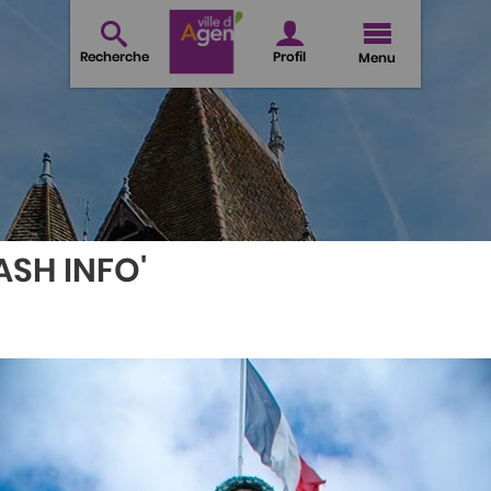
Recherche
Profil
Menu
ASH INFO'
iale Globale
NTION TERRITORIALE G