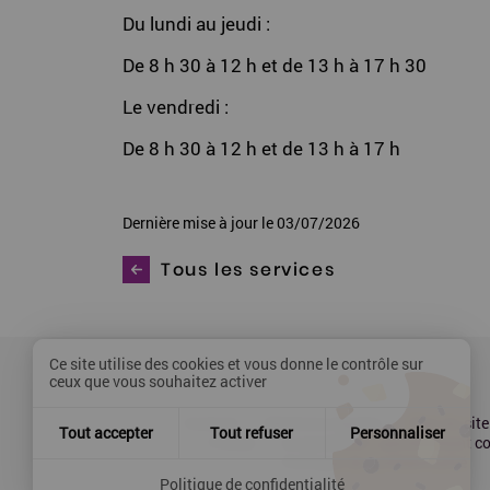
Du lundi au jeudi :
De 8 h 30 à 12 h et de 13 h à 17 h 30
Le vendredi :
De 8 h 30 à 12 h et de 13 h à 17 h
Dernière mise à jour le 03/07/2026
Tous les services
Ce site utilise des cookies et vous donne le contrôle sur
ceux que vous souhaitez activer
Contact
Mentions légales
Plan du site
Tout accepter
Tout refuser
Personnaliser
Presse
Accessibilité : partiellement 
Politique de confidentialité
Politique de confidentialité