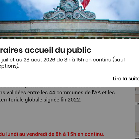
raires accueil du public
 juillet au 28 août 2026 de 8h à 15h en continu (sauf
ptions).
RBE
ération d’Agen anime un réseau de coordinateurs
Lire la suit
 et social, en partenariat avec l’Etat et la CAF.
ons validées entre les 44 communes de l’AA et les
erritoriale globale signée fin 2022.
: du lundi au vendredi de 8h à 15h en continu.