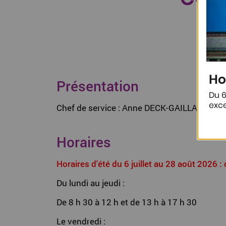
Ho
Présentation
Du 6
exce
Chef de service : Anne DECK-GAILLARD
Horaires
Horaires d'été du 6 juillet au 28 août 2026 
Du lundi au jeudi :
De 8 h 30 à 12 h et de 13 h à 17 h 30
Le vendredi :