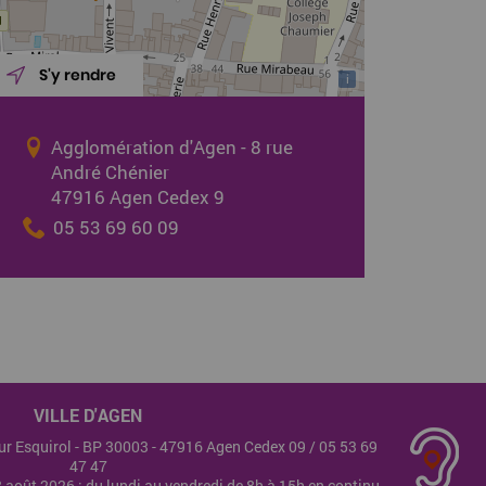
S'y rendre
i
Agglomération d'Agen - 8 rue
André Chénier
47916 Agen Cedex 9
05 53 69 60 09
VILLE D'AGEN
teur Esquirol - BP 30003 - 47916 Agen Cedex 09 /
05 53 69
47 47
28 août 2026 : du lundi au vendredi de 8h à 15h en continu.