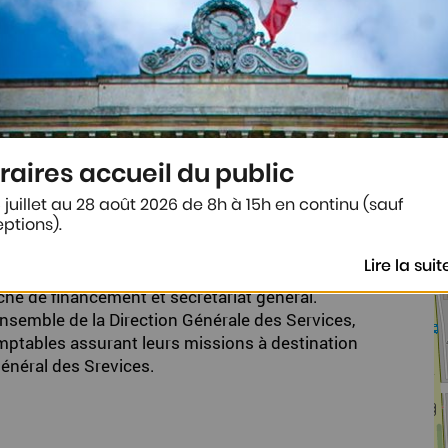
GÉNÉRALE
raires accueil du public
 juillet au 28 août 2026 de 8h à 15h en continu (sauf
ptions).
Lire la suit
rche de financement et secrétariat général.
ensemble de la Direction Générale des Services,
mptables assurant leurs missions à destination
Général des Srevices.