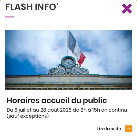
×
FLASH INFO'
Ce site utilise des cookies et vous donne le contrôle sur ceux que
Recherche
Profil
Menu
vous souhaitez activer
Tout accepter
Tout refuser
Personnaliser
Politique de confidentialité
Accueil
Mon quartier
Vos conseils de quartier
16. Cathédrale
Horaires accueil du public
16. CATHÉDRALE
Du 6 juillet au 28 août 2026 de 8h à 15h en continu
(sauf exceptions).
Voir le
Dernières infos
Lire la suite
Retrouvez votre conseil de quartier « Un nouveau 16ème » sur