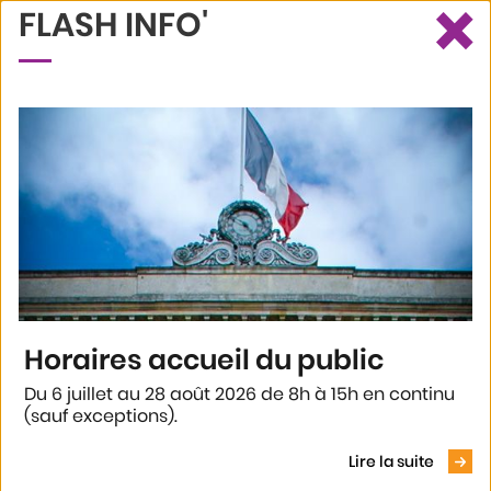
×
FLASH INFO'
Ce site utilise des cookies et vous donne le contrôle sur ceux que
Recherche
Profil
Menu
vous souhaitez activer
Tout accepter
Tout refuser
Personnaliser
Politique de confidentialité
Accueil
Mon quartier
Vos conseils de quartier
09. Edouard Lacour
Horaires accueil du public
09. EDOUARD LACOUR
Du 6 juillet au 28 août 2026 de 8h à 15h en continu
(sauf exceptions).
Voir le
Dernières infos
Lire la suite
Pas d'information actuellement...