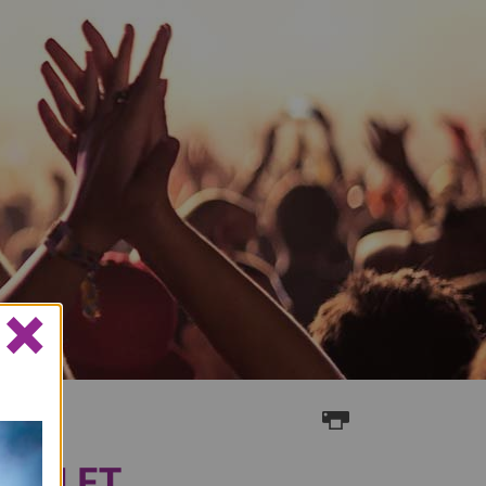
×
GEN ET