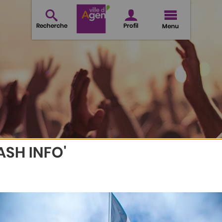
Recherche
Profil
Menu
ASH INFO'
Agen et l'art de l'enluminure
AISONS MÉDIÉVALES D'A