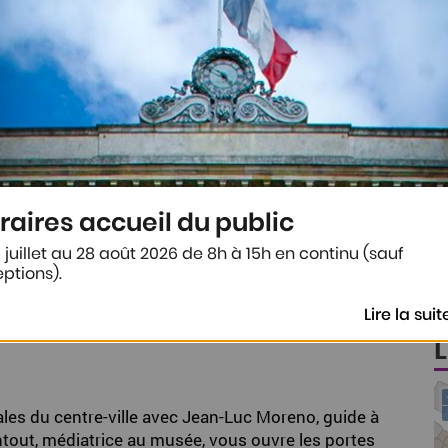
L'ART DE L'ENLUMINURE
 10h, départ de l'office de tourisme (38 rue Garonn
Le 13 août 2026
raires accueil du public
 juillet au 28 août 2026 de 8h à 15h en continu (sauf
ptions).
Lire la suit
es du centre-ville avec Jean-Luc Moreno, guide à
ntout, médiatrice au musée, vous ouvre les portes