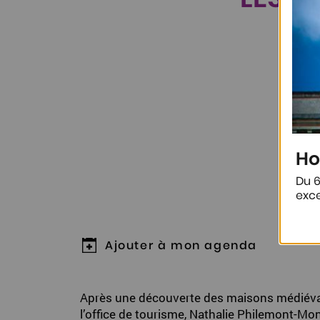
A
Ho
Du 6
exce
Ajouter à mon agenda
Après une découverte des maisons médiéval
l’office de tourisme, Nathalie Philemont-Mo