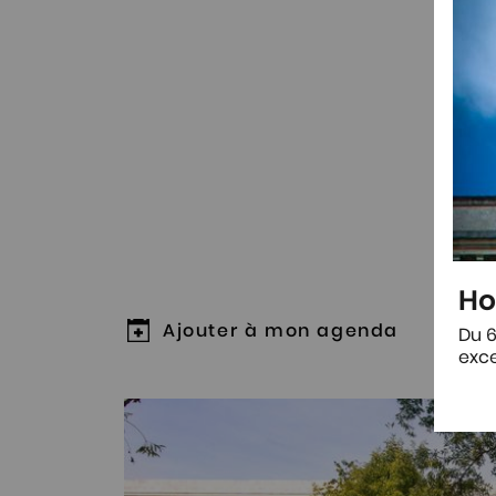
Rende
Ho
Ajouter à mon agenda
Du 6
exce