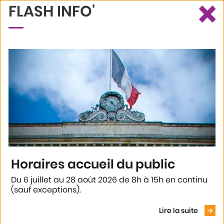
×
FLASH INFO'
Ce site utilise des cookies et vous donne le contrôle sur ceux que
Recherche
Profil
Menu
vous souhaitez activer
Tout accepter
Tout refuser
Personnaliser
Politique de confidentialité
Accueil
En ce moment
Agenda
Agen pour les pitchouns
Horaires accueil du public
AGEN POUR LES PITCHOUNS
Du 6 juillet au 28 août 2026 de 8h à 15h en continu
Rendez-vous à 15h30 à l'Office de Tourisme
(sauf exceptions).
Voir le
Destination Agen
Lire la suite