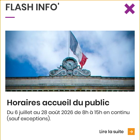
×
FLASH INFO'
Ce site utilise des cookies et vous donne le contrôle sur ceux que
Recherche
Profil
Menu
vous souhaitez activer
Tout accepter
Tout refuser
Personnaliser
Politique de confidentialité
Accueil
En ce moment
Actualités
Complexe Pierre Guilleux : inauguration des terrains de tennis
Horaires accueil du public
COMPLEXE PIERRE GUILLEUX :
Du 6 juillet au 28 août 2026 de 8h à 15h en continu
(sauf exceptions).
INAUGURATION DES TERRAINS
Voir le
DE TENNIS
Lire la suite