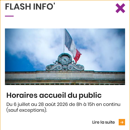
×
FLASH INFO'
Ce site utilise des cookies et vous donne le contrôle sur ceux que
Recherche
Profil
Menu
vous souhaitez activer
Tout accepter
ANNUAIRE GÉNÉRIQUE
Tout refuser
Personnaliser
Annuaire des principaux équipements de la Ville
d'Agen
Politique de confidentialité
Voir le
299
résultats
Horaires accueil du public
En 1
clic
Afficher plus de résultats
Du 6 juillet au 28 août 2026 de 8h à 15h en continu
(sauf exceptions).
Pumptrack
Lire la suite