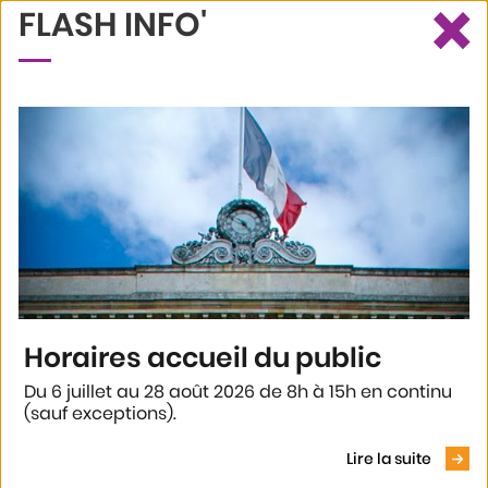
×
FLASH INFO'
Ce site utilise des cookies et vous donne le contrôle sur ceux que
Recherche
Profil
Menu
vous souhaitez activer
Tout accepter
Tout refuser
Personnaliser
Politique de confidentialité
Accueil
Annuaires
Annuaire générique
Territoire Numérique
Horaires accueil du public
TERRITOIRE NUMÉRIQUE
Du 6 juillet au 28 août 2026 de 8h à 15h en continu
(sauf exceptions).
Voir le
Présentation
Lire la suite
Cheffe de service : Adélaïde BOURJADE