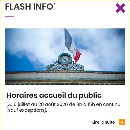
×
FLASH INFO'
Ce site utilise des cookies et vous donne le contrôle sur ceux que
Recherche
Profil
Menu
vous souhaitez activer
Tout accepter
ANNUAIRE DES ASSOCIATIONS
Tout refuser
Personnaliser
Politique de confidentialité
Référencez votre association
Voir le
165
résultats
Horaires accueil du public
En 1
clic
Afficher plus de résultats
Du 6 juillet au 28 août 2026 de 8h à 15h en continu
(sauf exceptions).
ASPTT section escalade
Lire la suite