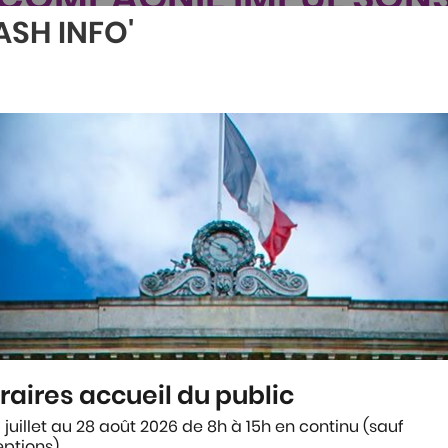
ASH INFO'
 et musicale (depuis 2006), installée sur Agen,
t-et-Garonne, Nouvelle Aquitaine et ailleurs)
traversière)
ns les structures intéressées par son champs de
raires accueil du public
a voix (améliorer son expression, ou ses
 juillet au 28 août 2026 de 8h à 15h en continu (sauf
ptions).