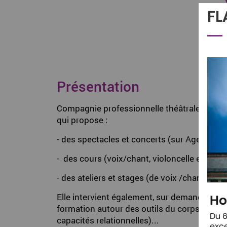
FL
Présentation
Compagnie professionnelle théâtrale, vocale
qui propose :
- des spectacles et concerts (sur Agen, en lo
- des cours (voix/chant, violoncelle et flûte 
- des ateliers et stages (de voix /chant)
Elle intervient également, sur demande, da
Ho
formation autour des outils du corps et de l
Du 6
capacités relationnelles)...
exce