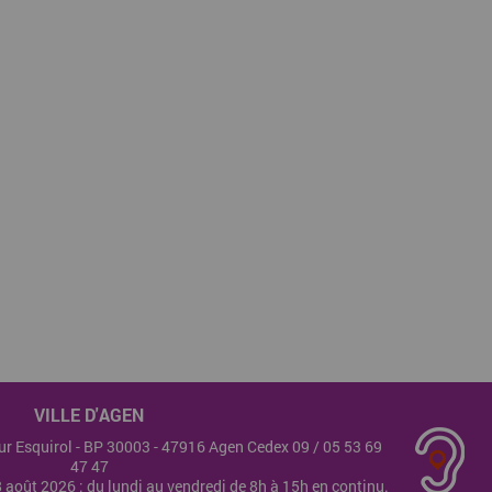
VILLE D'AGEN
teur Esquirol - BP 30003 - 47916 Agen Cedex 09 /
05 53 69
47 47
28 août 2026 : du lundi au vendredi de 8h à 15h en continu.