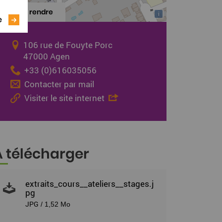
S'y rendre
i
e
106 rue de Fouyte Porc
47000 Agen
+33 (0)616035056
Contacter par mail
Visiter le site internet
À télécharger
extraits_cours__ateliers__stages.j
pg
JPG
/ 1,52 Mo