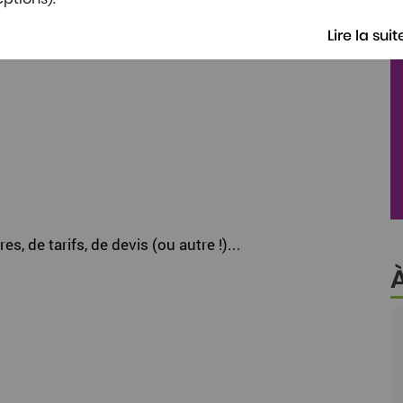
Lire la suit
uestion, demande de tarifs (ou devis) !
 de tarifs, de devis (ou autre !)...